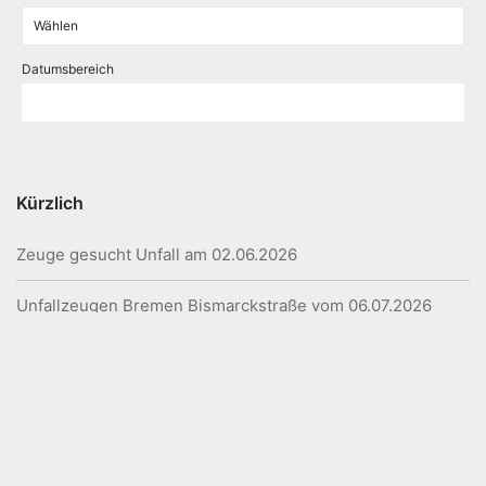
Datumsbereich
Kürzlich
Zeuge gesucht Unfall am 02.06.2026
Unfallzeugen Bremen Bismarckstraße vom 06.07.2026
14:00 gesucht!
Person gesucht in Grünberg, Hessen, Mann mit Jungen
“Lukas”
Unfall am Skyline-Park-Kreisverkehr; Zeugen gesucht